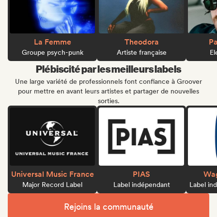
La Femme
Theodora
Pa
Groupe psych-punk
Artiste française
El
Plébiscité par les meilleurs labels
Une large variété de professionnels font confiance à Groover
pour mettre en avant leurs artistes et partager de nouvelles
sorties.
Universal Music France
PIAS
Wag
Major Record Label
Label indépendant
Label in
Rejoins la communauté