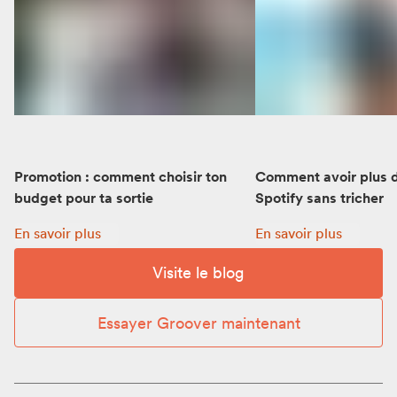
Promotion : comment choisir ton
Comment avoir plus d
budget pour ta sortie
Spotify sans tricher
Promotion : comment choisir ton budget pour ta sortie:
Comment avoir plus d’
En savoir plus
En savoir plus
Visite le blog
Essayer Groover maintenant