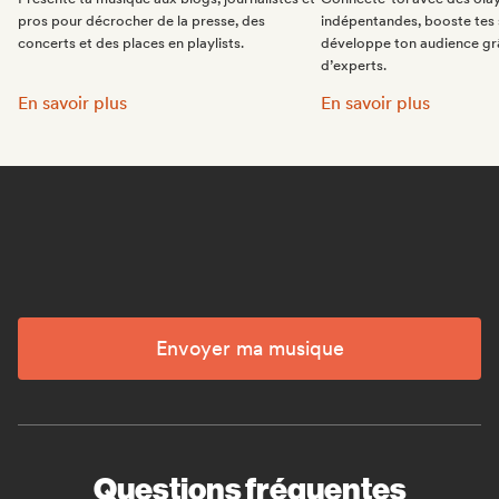
pros pour décrocher de la presse, des
indépentandes, booste tes 
concerts et des places en playlists.
développe ton audience gr
d’experts.
Fais la promo de ta musique:
Intègre des playlists 
En savoir plus
En savoir plus
Envoyer ma musique
Questions fréquentes