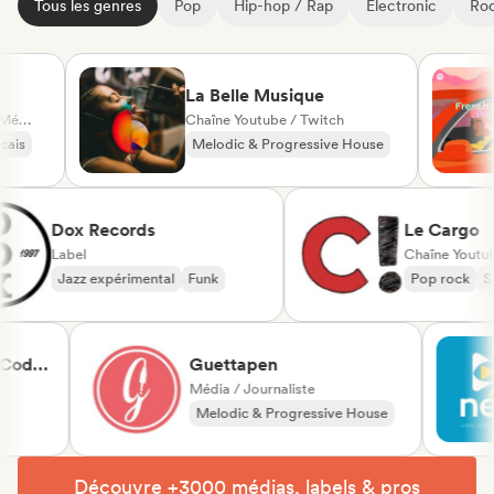
Tous les genres
Pop
Hip-hop / Rap
Electronic
Roc
La Belle Musique
Chaîne Youtube / Twitch
Melodic & Progressive House
Nu-disco / Italo
Dox Records
Le Ca
Label
Jazz expérimental
Funk
Pop ro
Guettapen
Média / Journaliste
Melodic & Progressive House
Melodic Techno
Découvre +3000 médias, labels & pros